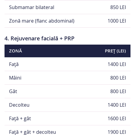
Submamar bilateral
850 LEI
Zonă mare (flanc abdominal)
1000 LEI
4. Rejuvenare facială + PRP
ZONĂ
PREȚ (LEI)
Față
1400 LEI
Mâini
800 LEI
Gât
800 LEI
Decolteu
1400 LEI
Față + gât
1600 LEI
Față + gât + decolteu
1900 LEI