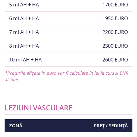
5 ml AH + HA
1700 EURO
6 ml AH + HA
1950 EURO
7 ml AH + HA
2200 EURO
8 ml AH + HA
2300 EURO
10 ml AH + HA
2600 EURO
*Prețurile afișate în euro vor fi calculate în lei la cursul BNR
al zilei
LEZIUNI VASCULARE
ZONĂ
PREȚ / ȘEDINȚĂ