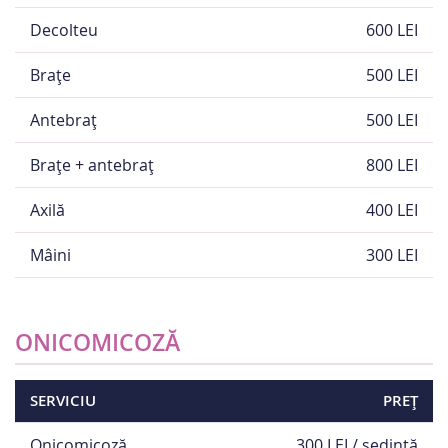
Decolteu
600 LEI
Brațe
500 LEI
Antebraț
500 LEI
Brațe + antebraț
800 LEI
Axilă
400 LEI
Mâini
300 LEI
ONICOMICOZĂ
SERVICIU
PREȚ
Onicomicoză
300 LEI / ședință