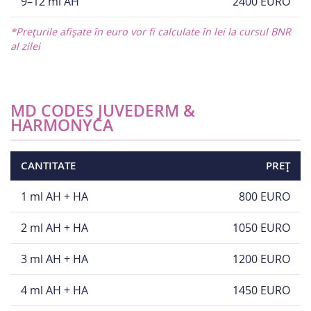
9–12 ml AH
2400 EURO
*Prețurile afișate în euro vor fi calculate în lei la cursul BNR
al zilei
MD CODES JUVEDERM &
HARMONYCA
CANTITATE
PREȚ
1 ml AH + HA
800 EURO
2 ml AH + HA
1050 EURO
3 ml AH + HA
1200 EURO
4 ml AH + HA
1450 EURO