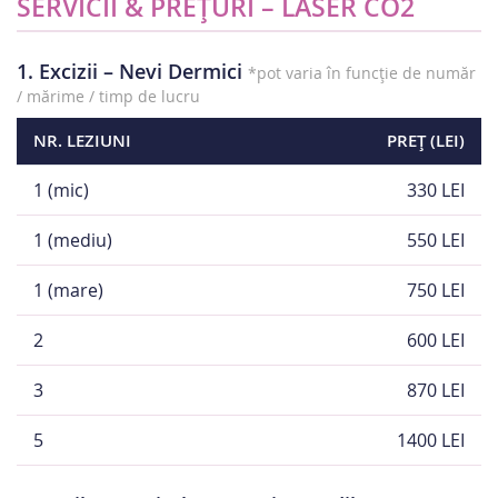
SERVICII & PREȚURI – LASER CO2
1. Excizii – Nevi Dermici
*pot varia în funcție de număr
/ mărime / timp de lucru
NR. LEZIUNI
PREȚ (LEI)
1 (mic)
330 LEI
1 (mediu)
550 LEI
1 (mare)
750 LEI
2
600 LEI
3
870 LEI
5
1400 LEI