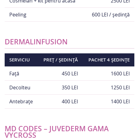
Cosmelan + kit pentru acasă
2500 LEI
Peeling
600 LEI / ședință
DERMALINFUSION
SERVICIU
PREȚ / ȘEDINȚĂ
PACHET 4 ȘEDINȚE
Față
450 LEI
1600 LEI
Decolteu
350 LEI
1250 LEI
Antebrațe
400 LEI
1400 LEI
MD CODES – JUVEDERM GAMA
VYCROSS